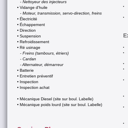
- Nettoyeur des injecteurs
** Depuis le 15 décembr
• Vidange d'huile
- Moteur, transmission, servo-direction, freins
l'option FINANCEMENT 
• Électricité
• Échappement
présentement à inst
• Direction
E
• Suspension
financement... Nous v
• Refroidissement
• Ré usinage
détails dès que possible.
- Freins (tambours, étriers)
- Cardan
- Alternateur, démarreur
• Batterie
2020-11-04
• Entretien préventif
• Inspection
Etes-vous 'fan' de n
• Inspection achat
publie toutes sortes d'
• Mécanique Diesel (site sur boul. Labelle)
• Mécanique poids lourd (site sur boul. Labelle)
loin au merveilleux mo
nous un petit J'AIME, e