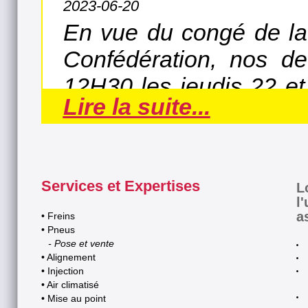
2023-06-20
En vue du congé de la 
Confédération, nos de
12H30 les jeudis 22 et 
Lire la suite...
vendredis 23 et 30 j
l'horaire habituel dès le 
Services et Expertises
Lundi au jeudi : 7h30 
L
l
Vendredi : 7h30 à 12h3
a
• Freins
• Pneus
- Pose et vente
• Alignement
Profitez bien de ces b
• Injection
• Air climatisé
2022-01-01
• Mise au point