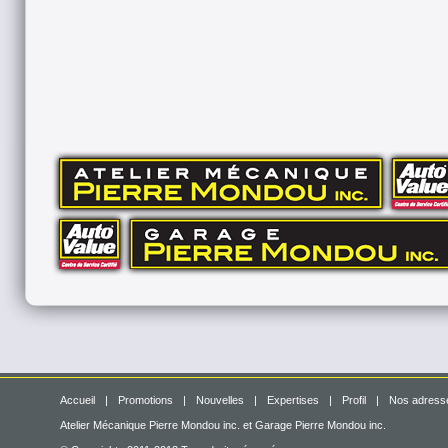
fournisseur officiel pou
garanties.
Cette politique n’est 
qui a trait aux pneus.
Merci de respecter notr
2020-11-04
Le SERVICE fait l
Accueil
|
Promotions
|
Nouvelles
|
Expertises
|
Profil
|
Nos adress
Atelier Mécanique Pierre Mondou inc. et Garage Pierre Mondou inc.