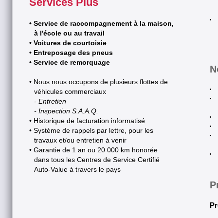
Services Plus
http://www.facebook.com/pg/
Pierre-Mondou-281595538569743/
• Service de raccompagnement à la maison,
à l'école ou au travail
• Voitures de courtoisie
• Entreposage des pneus
• Service de remorquage
N
• Nous nous occupons de plusieurs flottes de
Petites statistiques a
véhicules commerciaux
- Entretien
Saviez-vous que :
- Inspection S.A.A.Q.
• Historique de facturation informatisé
* à chaque minute, il
• Système de rappels par lettre, pour les
travaux et/ou entretien à venir
sur la planète , ce qu
• Garantie de 1 an ou 20 000 km honorée
dans tous les Centres de Service Certifié
année?
Auto-Value à travers le pays
* que 25% du budget d
P
pour l'automobile (17% 
Pr